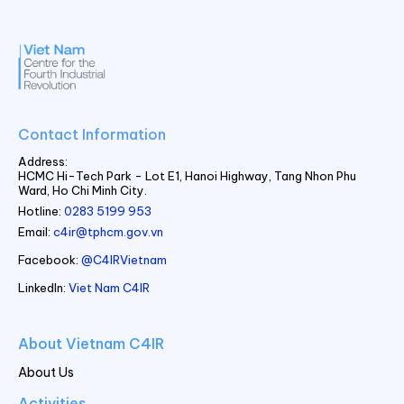
Contact Information
Address:
HCMC Hi-Tech Park - Lot E1, Hanoi Highway, Tang Nhon Phu
Ward, Ho Chi Minh City.
Hotline:
0283 5199 953
Email:
c4ir@tphcm.gov.vn
Facebook:
@C4IRVietnam
LinkedIn:
Viet Nam C4IR
About Vietnam C4IR
About Us
Activities