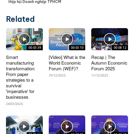
Hiệp hội Doanh nghiệp TPHCM
Related
00:03:39
00:03:10
00:08:12
Smart
[Video] What is the
Recap | The
manufacturing
World Economic
Autumn Economic
transformation:
Forum (WEF)?
Forum 2025
From paper
19/12/2025
11/12/2025
strategies to a
survival
'imperative' for
businesses
24/03/2026