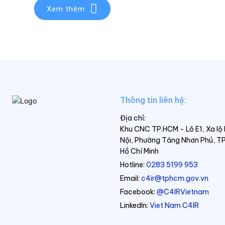
Xem thêm
Thông tin liên hệ:
Địa chỉ:
Khu CNC TP.HCM - Lô E1, Xa lộ
Nội, Phường Tăng Nhơn Phú, TP
Hồ Chí Minh
Hotline:
0283 5199 953
Email:
c4ir@tphcm.gov.vn
Facebook:
@C4IRVietnam
LinkedIn:
Viet Nam C4IR