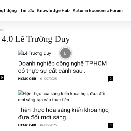
ạt động
Tin tức
Knowledge Hub
Autumn Economic Forum
Duy
 4.0 Lê Trường Duy
Doanh nghiệp công nghệ TPHCM
có thực sự cất cánh sau...
0
HCMC C4IR
-
01/07/2025
0
Hiện thực hóa sáng kiến khoa học,
đưa đổi mới sáng...
HCMC C4IR
-
06/05/2025
0
c