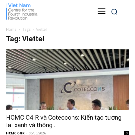
Home
Tags
Viettel
Tag: Viettel
HCMC C4IR và Coteccons: Kiến tạo tương
lai xanh và thông...
HCMC C4IR
-
05/05/2026
0