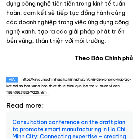
dụng công nghệ tiên tiến trong kinh tế tuần
hoàn; cam kết sẽ tiếp tục đồng hành cùng
các doanh nghiệp trong việc ứng dụng công
nghệ xanh, tạo ra các giải pháp phát triển
bền vững, thân thiện với môi trường.
Theo Báo Chính phủ
VIA:
https://xaydungchinhsach.chinhphu.vn/c4ir-tien-phong-hop-tac-
ket-noi-so-hoa-xanh-hoa-thiet-thuc-hieu-qua-lan-toa-vi-nuoc-vi-dan-
119240925185247225.htm
Read more:
Consultation conference on the draft plan
to promote smart manufacturing in Ho Chi
Minh City: Connecting expertise – creating