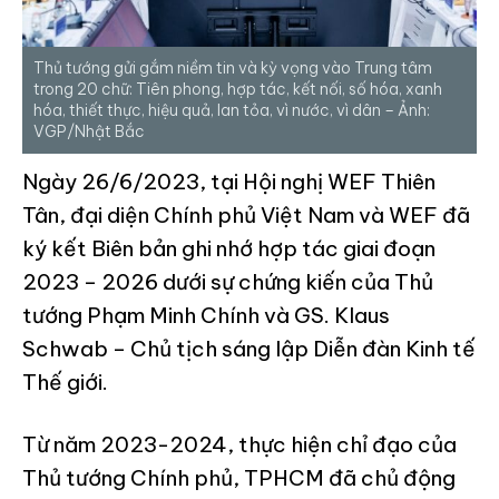
Thủ tướng gửi gắm niềm tin và kỳ vọng vào Trung tâm
trong 20 chữ: Tiên phong, hợp tác, kết nối, số hóa, xanh
hóa, thiết thực, hiệu quả, lan tỏa, vì nước, vì dân – Ảnh:
VGP/Nhật Bắc
Ngày 26/6/2023, tại Hội nghị WEF Thiên
Tân, đại diện Chính phủ Việt Nam và WEF đã
ký kết Biên bản ghi nhớ hợp tác giai đoạn
2023 – 2026 dưới sự chứng kiến của Thủ
tướng Phạm Minh Chính và GS. Klaus
Schwab – Chủ tịch sáng lập Diễn đàn Kinh tế
Thế giới.
Từ năm 2023-2024, thực hiện chỉ đạo của
Thủ tướng Chính phủ, TPHCM đã chủ động