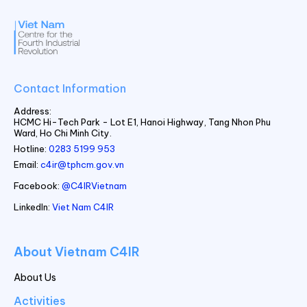
Contact Information
Address:
HCMC Hi-Tech Park - Lot E1, Hanoi Highway, Tang Nhon Phu
Ward, Ho Chi Minh City.
Hotline:
0283 5199 953
Email:
c4ir@tphcm.gov.vn
Facebook:
@C4IRVietnam
LinkedIn:
Viet Nam C4IR
About Vietnam C4IR
About Us
Activities