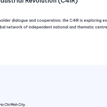
ndustrial Revolution (C4IR)
holder dialogue and cooperation, the C4IR is exploring e
obal network of independent national and thematic centre
o Chi Minh City.