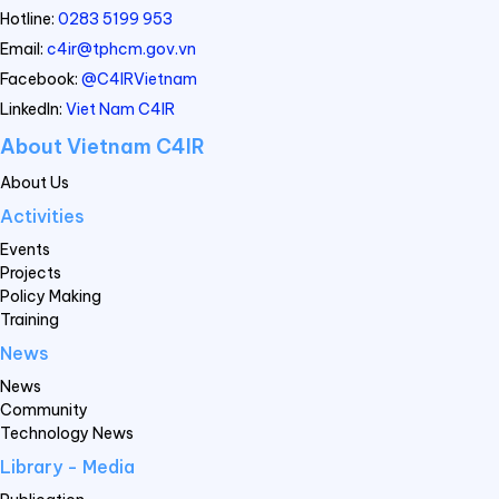
Hotline:
0283 5199 953
Email:
c4ir@tphcm.gov.vn
Facebook:
@C4IRVietnam
LinkedIn:
Viet Nam C4IR
About Vietnam C4IR
About Us
Activities
Events
Projects
Policy Making
Training
News
News
Community
Technology News
Library - Media