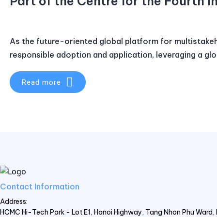
Part of the Centre for the Fourth I
As the future-oriented global platform for multistake
responsible adoption and application, leveraging a gl
Read more
Contact Information
Address:
HCMC Hi-Tech Park - Lot E1, Hanoi Highway, Tang Nhon Phu Ward, H