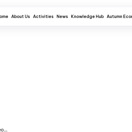
ome
About Us
Activities
News
Knowledge Hub
Autumn Eco
o...