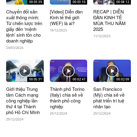
00:03:39
00:03:10
00:08:12
Chuyển đổi sản
[Video] Diễn đàn
RECAP | DIỄN
xuất thông minh:
Kinh tế thế giới
ĐÀN KINH TẾ
Từ chiến lược trên
(WEF) là ai?
MÙA THU NĂM
giấy đến ‘mệnh
2025
19/12/2025
lệnh’ sinh tồn cho
11/12/2025
doanh nghiệp
24/03/2026
00:05:31
00:02:47
00:02:09
Giới thiệu Trung
Thành phố Torino
San Francisco
tâm Cách mạng
(Italy) chia sẻ về
(Mỹ) chia sẻ về
công nghiệp lần
thành phố công
phát triển trí tuệ
thứ 4 tại Thành
nghiệp
nhân tạo
phố Hồ Chí Minh
29/12/2024
29/12/2024
29/12/2024