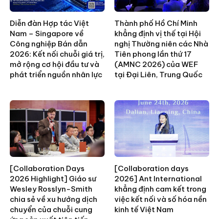
Diễn đàn Hợp tác Việt
Thành phố Hồ Chí Minh
Nam – Singapore về
khẳng định vị thế tại Hội
Công nghiệp Bán dẫn
nghị Thường niên các Nhà
2026: Kết nối chuỗi giá trị,
Tiên phong lần thứ 17
mở rộng cơ hội đầu tư và
(AMNC 2026) của WEF
phát triển nguồn nhân lực
tại Đại Liên, Trung Quốc
[Collaboration Days
[Collaboration days
2026 Highlight] Giáo sư
2026] Ant International
Wesley Rosslyn-Smith
khẳng định cam kết trong
chia sẻ về xu hướng dịch
việc kết nối và số hóa nền
chuyển của chuỗi cung
kinh tế Việt Nam