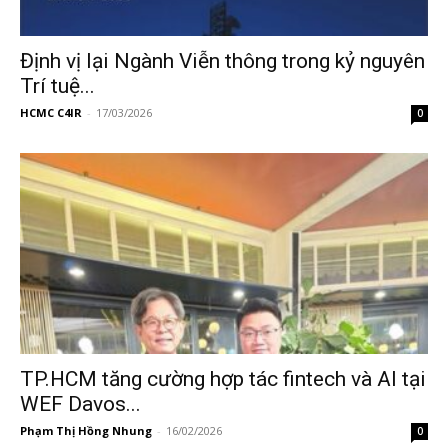
Định vị lại Ngành Viễn thông trong kỷ nguyên
Trí tuệ...
HCMC C4IR
-
17/03/2026
0
TP.HCM tăng cường hợp tác fintech và AI tại
WEF Davos...
Phạm Thị Hồng Nhung
-
16/02/2026
0