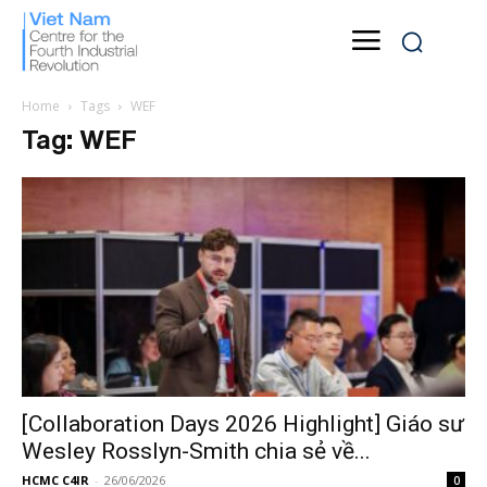
Home
Tags
WEF
Tag: WEF
[Collaboration Days 2026 Highlight] Giáo sư
Wesley Rosslyn-Smith chia sẻ về...
HCMC C4IR
-
26/06/2026
0