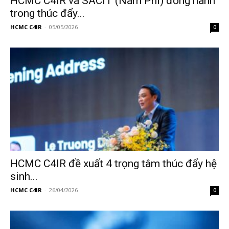
HCMC C4IR và SACIT (Nam Phi) đồng hành
trong thúc đẩy...
HCMC C4IR
-
05/05/2026
0
HCMC C4IR đề xuất 4 trọng tâm thúc đẩy hệ
sinh...
HCMC C4IR
-
26/04/2026
0