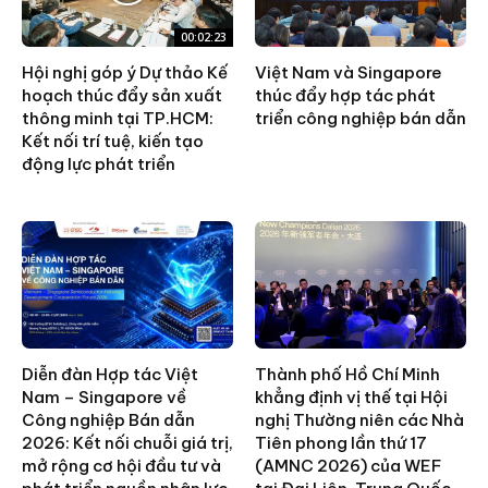
00:02:23
Hội nghị góp ý Dự thảo Kế
Việt Nam và Singapore
hoạch thúc đẩy sản xuất
thúc đẩy hợp tác phát
thông minh tại TP.HCM:
triển công nghiệp bán dẫn
Kết nối trí tuệ, kiến tạo
động lực phát triển
Diễn đàn Hợp tác Việt
Thành phố Hồ Chí Minh
Nam – Singapore về
khẳng định vị thế tại Hội
Công nghiệp Bán dẫn
nghị Thường niên các Nhà
2026: Kết nối chuỗi giá trị,
Tiên phong lần thứ 17
mở rộng cơ hội đầu tư và
(AMNC 2026) của WEF